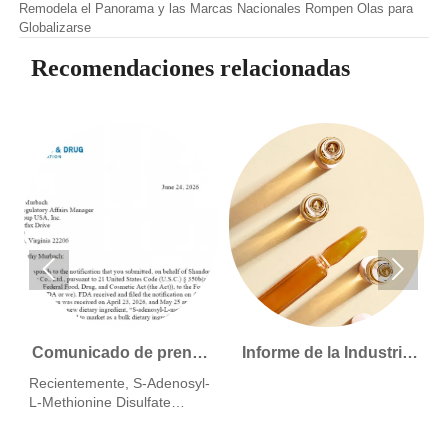
Remodela el Panorama y las Marcas Nacionales Rompen Olas para
Globalizarse
Recomendaciones relacionadas


Comunicado de prensa
Informe de la Industria
s
| SAMe-DT de Freda
Global de Cosméticos
Recientemente, S-Adenosyl-
Biotech supera con
2026: Crecimiento
L-Methionine Disulfate
s
éxito la notificación NDI
Seguro y Competencia
Tosylate (SAMe-DT),
desarrollado de forma
de la FDA de EE. UU.
Incierta