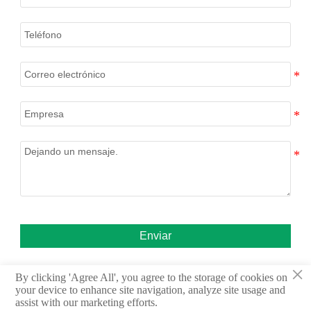
o
fin la divulgación técnica en
racional.
e
la industria alimentaria y no
d
constituye ningún
compromiso sobre la eficacia
de los productos,
recomendación dietética ni
orientación médica.
Enviar
×
By clicking 'Agree All', you agree to the storage of cookies on
your device to enhance site navigation, analyze site usage and
assist with our marketing efforts.
© 2020 Shandong Freda Biotechnology Co.,Ltd.