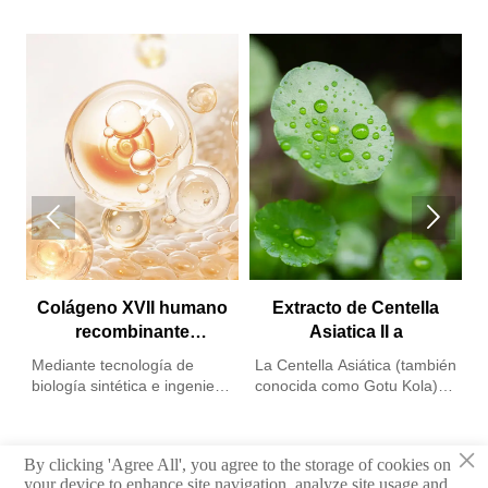


Colágeno XVII humano
Extracto de Centella
recombinante
Asiatica II a
F
humanizado
u
Mediante tecnología de
La Centella Asiática (también
p
biología sintética e ingeniería
conocida como Gotu Kola),
M
genética, Freda selecciona
también llamada Pennywort
U
con precisión el fragmento
o Hydrocotyle, es una planta
d
funcional central del
perenne de la familia
×
By clicking 'Agree All', you agree to the storage of cookies on
O
colágeno humano de tipo
Apiaceae, que contiene
your device to enhance site navigation, analyze site usage and
i