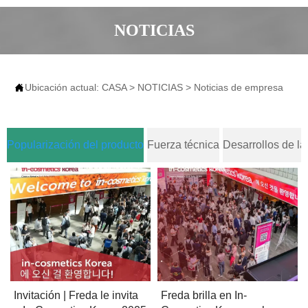
NOTICIAS

Ubicación actual:
CASA
>
NOTICIAS
>
Noticias de empresa
Popularización del producto
Fuerza técnica
Desarrollos de la 
Invitación | Freda le invita
La ectoína ha superado
Características Técnicas y
Invitación | Freda le invita
Freda brilla en In-
Freda ha obtenido
Revisión Sistemática de
Freda brilla en In-