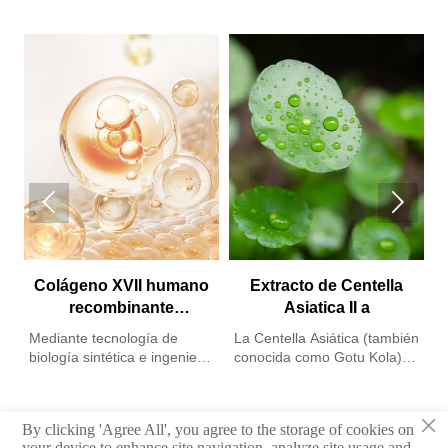


Colágeno XVII humano
Extracto de Centella
recombinante
Asiatica II a
F
humanizado
u
Mediante tecnología de
La Centella Asiática (también
p
biología sintética e ingeniería
conocida como Gotu Kola),
M
genética, Freda selecciona
también llamada Pennywort
U
con precisión el fragmento
o Hydrocotyle, es una planta
d
funcional central del
perenne de la familia
×
By clicking 'Agree All', you agree to the storage of cookies on
O
colágeno humano de tipo
Apiaceae, que contiene
your device to enhance site navigation, analyze site usage and