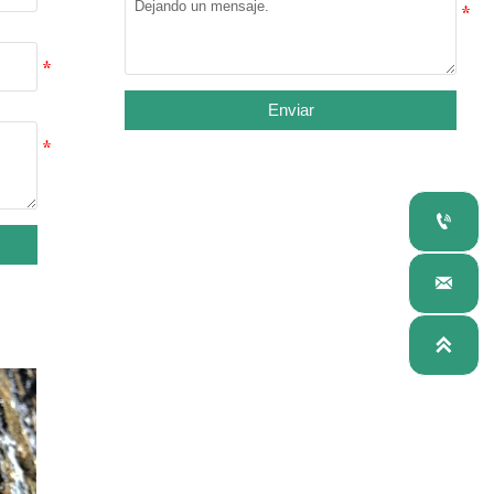
Enviar


