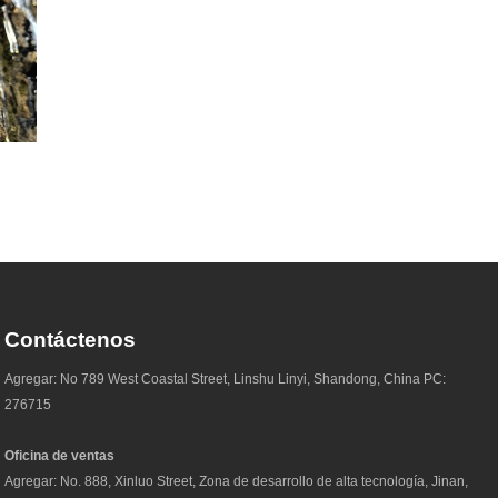
Contáctenos
Agregar: No 789 West Coastal Street, Linshu Linyi, Shandong, China PC:
276715
Oficina de ventas
Agregar: No. 888, Xinluo Street, Zona de desarrollo de alta tecnología, Jinan,