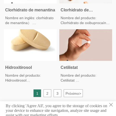
Aspecto: polvo cristalino
Peso molecular: 693,92
blanco o casi blanco
m / z: 692,50 (100,0%),
Clorhidrato de menantina
Clorhidrato de
694,50 (63,9%), 693,51
oxibuprocaína
Nombre en inglés: clorhidrato
Nombre del producto:
(41,1%), 695,50 ( 26,3%),
de menantina）
Clorhidrato de oxibuprocaína,
696,50 (10,2%), 694,51
Nombre químico: clorhidrato
(8,2%), 696,51 (4,4%), 697,50
de （3,5-dimetil-1-
Otro nombre: Clorhidrato de
(4,2%)
aminoadamantano） ， ，
2-(dietilamino)etil 4-amino-3-
Análisis elemental: C, 65,77;
clorhidrato de 3,5-
butoxibenzoato;
H, 10,75; Cl, 10,22; N, 4,04;
dimetiltriciclo (3.3.1.1 (3,7))
O, 9.22
decan-1-amina）, sustancia
Clorhidrato de benoxinato.
química Fórmula: C12H21N ·
HCl
Apariencia:polvo cristalino
CAS No.:41100-52-1
blanco,inodoro,salado,Parálisis
Hidroxitirosol
Cetilistat
Uso: enfermedad de
de la sensación
Nombre del producto:
Nombre del producto:
Alzheimer
Hidroxitirosol
Cetilistat
Fórmula estructural:
Nº CAS:10597-60-1
Nº CAS. 282526-98-1
图片9.png
1
2
3
Próximo
>
Apariencia: viscoso
Otro nombre： 2-
×
transparente incoloro
(Hexadeciloxi)-6-metil-4H-3,1-
By clicking 'Agree All', you agree to the storage of cookies on
benzoxazin-4-ona; ATL-962
your device to enhance site navigation, analyze site usage and
Asayo:>95,0%.
assist with our marketing efforts.