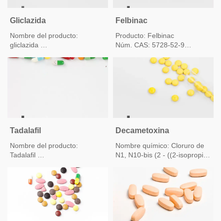
Gliclazida
Felbinac
Nombre del producto:
Producto: Felbinac
gliclazida
Núm. CAS: 5728-52-9
Otro nombre: 1- [3-Azabiciclo
Nombre químico: 4 - (1,1 '-l
[3.3.0] oct-3-il] -3-p-
bifenil) - ácido acético
toluenosulfonilurea;
NORDIALEX; se1702;
Glinormax; DIAMICRON;
Tadalafil
Decametoxina
Nombre del producto:
Nombre químico: Cloruro de
Tadalafil
N1, N10-bis (2 - ((2-isopropil-
5-metilciclohexil) oxi) -2-
oxoetil) -N1, N1, N10, N10-
tetrametildecano-1,10-
Cas No.:171596-29-5
diaminio Fórmula química:
C38H74Cl2N2O4
Cas: 38146-42-8
Masa exacta: 692,50