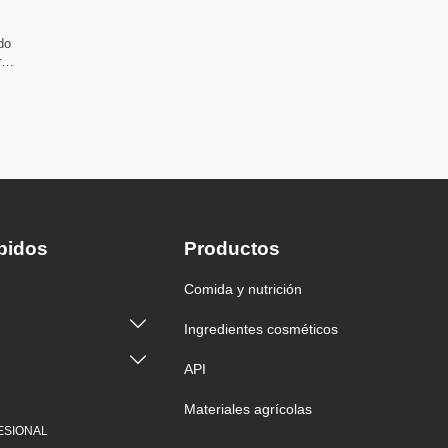
do
r
ede inhibir
 de bacterias
 exclusiva,
l calor y
alimentario,
roductos
otros
pidos
Productos
Comida y nutrición

Ingredientes cosméticos

API
D
Materiales agrícolas
ESIONAL