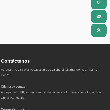



Contáctenos
Agregar: No 789 West Coastal Street, Linshu Linyi, Shandong, China PC:
276715
Oficina de ventas
Agregar: No. 888, Xinluo Street, Zona de desarrollo de alta tecnología, Jinan,
China PC: 250101
Correo electrónico