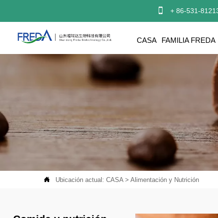

+ 86-531-8121
CASA
FAMILIA FREDA

Ubicación actual:
CASA
>
Alimentación y Nutrición