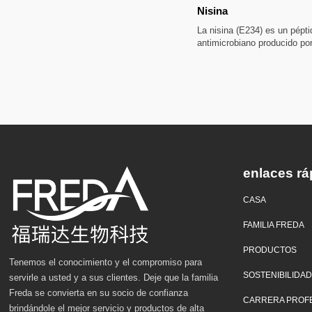
Nisina
La nisina (E234) es un pépti
antimicrobiano producido po
fermentación microbiana. Pu
eficazmente la reproducción
Gram positivas y, de manera
inhibir Bacillus resistentes a
esporas. Como conservante 
se utiliza comúnmente en p
cárnicos, bebidas lácteas y 
campos.
enlaces rá
CASA
FAMILIA FREDA
PRODUCTOS
Tenemos el conocimiento y el compromiso para
SOSTENIBILIDA
servirle a usted y a sus clientes. Deje que la familia
Freda se convierta en su socio de confianza
CARRERA PROF
brindándole el mejor servicio y productos de alta